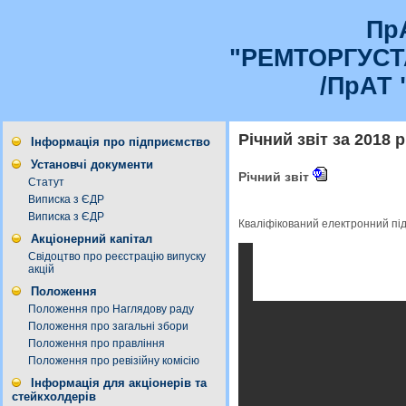
Пр
"РЕМТОРГУС
/ПрАТ 
Річний звіт за 2018 р
Інформація про підприємство
Установчі документи
Річний звіт
Статут
Виписка з ЄДР
Виписка з ЄДР
Кваліфікований електронний пі
Акціонерний капітал
Свідоцтво про реєстрацію випуску
акцій
Положення
Положення про Наглядову раду
Положення про загальні збори
Положення про правління
Положення про ревізійну комісію
Інформація для акціонерів та
стейкхолдерів