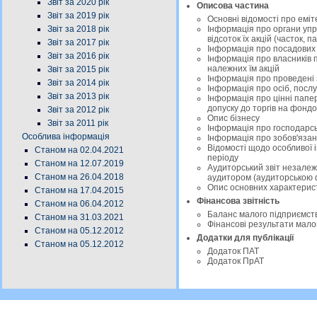
Звіт за 2020 рік
Описова частина
Звіт за 2019 рік
Основні відомості про емі
Звіт за 2018 рік
Інформація про органи упра
відсоток їх акцій (часток, па
Звіт за 2017 рік
Інформація про посадових 
Звіт за 2016 рік
Інформація про власників па
належних їм акцій
Звіт за 2015 рік
Інформація про проведені з
Звіт за 2014 рік
Інформація про осіб, посл
Звіт за 2013 рік
Інформація про цінні папери
допуску до торгів на фондо
Звіт за 2012 рік
Опис бізнесу
Звіт за 2011 рік
Інформація про господарсь
Особлива інформація
Інформація про зобов'язан
Відомості щодо особливої і
Станом на 02.04.2021
періоду
Станом на 12.07.2019
Аудиторський звіт незалеж
Станом на 26.04.2018
аудитором (аудиторською 
Опис основних характерист
Станом на 17.04.2015
Фінансова звітність
Станом на 06.04.2012
Баланс малого підприємст
Станом на 31.03.2021
Фінансові результати мало
Станом на 05.12.2012
Додатки для публікації
Станом на 05.12.2012
Додаток ПАТ
Додаток ПрАТ