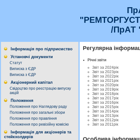
Пр
"РЕМТОРГУС
/ПрАТ 
Регулярна інформац
Інформація про підприємство
Установчі документи
Річні звіти
Статут
Звіт за 2024рік
Виписка з ЄДР
Звіт за 2023рік
Виписка з ЄДР
Звіт за 2022рік
Звіт за 2021рік
Акціонерний капітал
Звіт за 2020рік
Свідоцтво про реєстрацію випуску
Звіт за 2019рік
акцій
Звіт за 2018рік
Звіт за 2017рік
Положення
Звіт за 2016рік
Положення про Наглядову раду
Звіт за 2015рік
Звіт за 2014рік
Положення про загальні збори
Звіт за 2013рік
Положення про правління
Звіт за 2012рік
Звіт за 2011рік
Положення про ревізійну комісію
Інформація для акціонерів та
стейкхолдерів
Особлива інформац