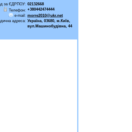
од за ЄДРПОУ:
02132668
+380442474444
Телефон:
e-mail:
morre2010@ukr.net
дична адреса:
Україна, 03680, м.Київ,
вул.Машинобудівна, 44