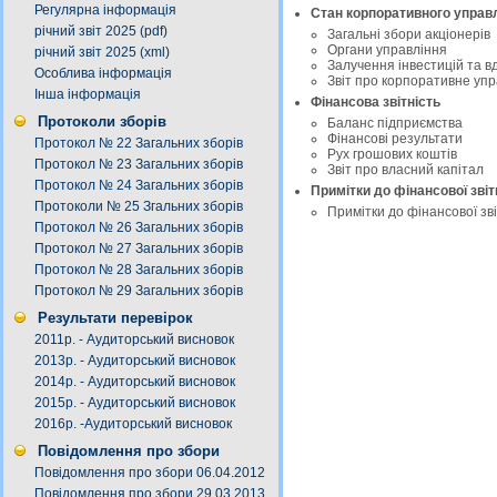
Регулярна інформація
Стан корпоративного управ
річний звіт 2025 (pdf)
Загальні збори акціонерів
Органи управління
річний звіт 2025 (xml)
Залучення інвестицій та 
Особлива інформація
Звіт про корпоративне уп
Інша інформація
Фінансова звітність
Протоколи зборів
Баланс підприємства
Фінансові результати
Протокол № 22 Загальних зборів
Рух грошових коштів
Протокол № 23 Загальних зборів
Звіт про власний капітал
Протокол № 24 Загальних зборів
Примітки до фінансової звіт
Протоколи № 25 Згальних зборів
Примітки до фінансової з
Протокол № 26 Загальних зборів
Протокол № 27 Загальних зборів
Протокол № 28 Загальних зборів
Протокол № 29 Загальних зборів
Результати перевірок
2011р. - Аудиторський висновок
2013р. - Аудиторський висновок
2014р. - Аудиторський висновок
2015р. - Аудиторський висновок
2016р. -Аудиторський висновок
Повідомлення про збори
Повідомлення про збори 06.04.2012
Повідомлення про збори 29.03.2013