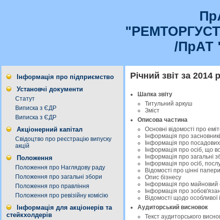
Пр
"РЕМТОРГУС
/ПрАТ 
Річний звіт за 2014 р
Інформація про підприємство
Установчі документи
Шапка звіту
Статут
Титульний аркуш
Виписка з ЄДР
Зміст
Виписка з ЄДР
Описова частина
Основні відомості про емі
Акціонерний капітал
Інформація про засновникі
Свідоцтво про реєстрацію випуску
Інформація про посадових
акцій
Інформація про осіб, що в
Інформація про загальні з
Положення
Інформація про осіб, посл
Положення про Наглядову раду
Відомості про цінні папер
Положення про загальні збори
Опис бізнесу
Інформація про майновий с
Положення про правління
Інформація про зобов'яза
Положення про ревізійну комісію
Відомості щодо особливої 
Аудиторський висновок
Інформація для акціонерів та
стейкхолдерів
Текст аудиторського висно