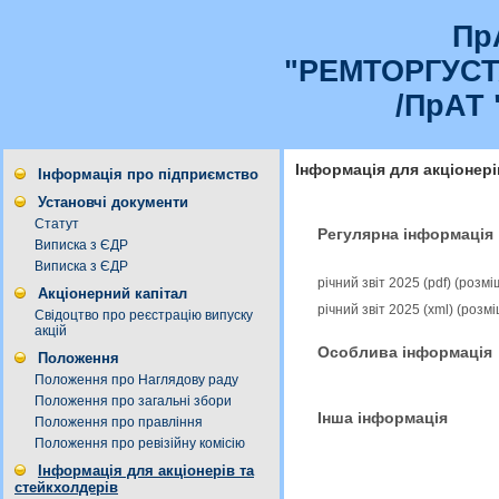
Пр
"РЕМТОРГУС
/ПрАТ 
Інформація для акціонері
Інформація про підприємство
Установчі документи
Статут
Регулярна інформація
Виписка з ЄДР
Виписка з ЄДР
річний звіт 2025 (pdf) (розм
Акціонерний капітал
річний звіт 2025 (xml) (роз
Свідоцтво про реєстрацію випуску
акцій
Особлива інформація
Положення
Положення про Наглядову раду
Положення про загальні збори
Інша інформація
Положення про правління
Положення про ревізійну комісію
Інформація для акціонерів та
стейкхолдерів