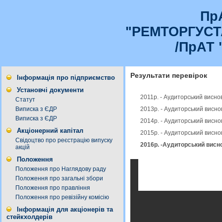
Пр
"РЕМТОРГУС
/ПрАТ 
Результати перевірок
Інформація про підприємство
Установчі документи
2011р. - Аудиторський висно
Статут
2013р. - Аудиторський висно
Виписка з ЄДР
Виписка з ЄДР
2014р. - Аудиторський висно
Акціонерний капітал
2015р. - Аудиторський висно
Свідоцтво про реєстрацію випуску
2016р. -Аудиторський висно
акцій
Положення
Положення про Наглядову раду
Положення про загальні збори
Положення про правління
Положення про ревізійну комісію
Інформація для акціонерів та
стейкхолдерів