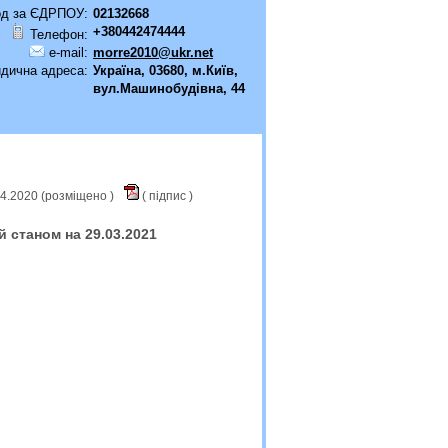
од за ЄДРПОУ:
02132668
+380442474444
Телефон:
e-mail:
morre2010@ukr.net
дична адреса:
Україна, 03680, м.Київ,
вул.Машинобудівна, 44
04.2020 (розміщено )
(
підпис
)
й станом на 29.03.2021