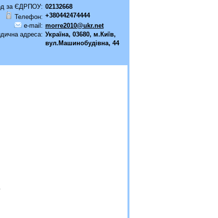
од за ЄДРПОУ:
02132668
+380442474444
Телефон:
e-mail:
morre2010@ukr.net
дична адреса:
Україна, 03680, м.Київ,
вул.Машинобудівна, 44
)