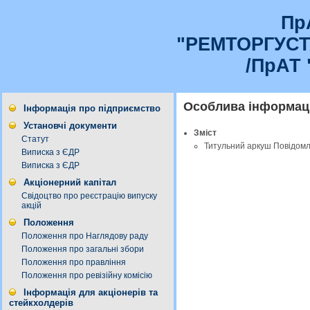
Пр
"РЕМТОРГУС
/ПрАТ 
Особлива інформаці
Інформація про підприємство
Установчі документи
Зміст
Статут
Титульний аркуш Повідом
Виписка з ЄДР
Виписка з ЄДР
Акціонерний капітал
Свідоцтво про реєстрацію випуску
акцій
Положення
Положення про Наглядову раду
Положення про загальні збори
Положення про правління
Положення про ревізійну комісію
Інформація для акціонерів та
стейкхолдерів