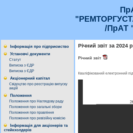
Пр
"РЕМТОРГУС
/ПрАТ 
Річний звіт за 2024 р
Інформація про підприємство
Установчі документи
Річний звіт
Статут
Виписка з ЄДР
Виписка з ЄДР
Кваліфікований електронний пі
Акціонерний капітал
Свідоцтво про реєстрацію випуску
акцій
Положення
Положення про Наглядову раду
Положення про загальні збори
Положення про правління
Положення про ревізійну комісію
Інформація для акціонерів та
стейкхолдерів